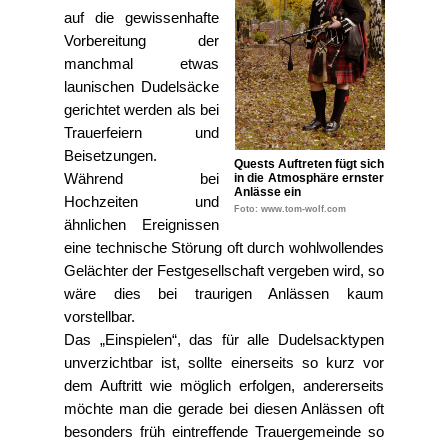
auf die gewissenhafte
Vorbereitung der
manchmal etwas
launischen Dudelsäcke
gerichtet werden als bei
Trauerfeiern und
Beisetzungen.
Quests Auftreten fügt sich
Während bei
in die Atmosphäre ernster
Anlässe ein
Hochzeiten und
Foto: www.tom-wolf.com
ähnlichen Ereignissen
eine technische Störung oft durch wohlwollendes
Gelächter der Festgesellschaft vergeben wird, so
wäre dies bei traurigen Anlässen kaum
vorstellbar.
Das
Einspielen
, das für alle Dudelsacktypen
unverzichtbar ist, sollte einerseits so kurz vor
dem Auftritt wie möglich erfolgen, andererseits
möchte man die gerade bei diesen Anlässen oft
besonders früh eintreffende Trauergemeinde so